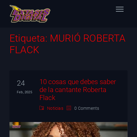
Home
Etiqueta:
MURIÓ ROBERTA
FLACK
Nuestras Estaciones
Datos Éxtasis
Contacto
10 cosas que debes saber
24
de la cantante Roberta
Feb, 2025
FB
Flack
Noticias
0 Comments
TW
IG