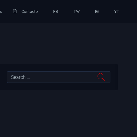
is
Contacto
FB
TW
IG
YT