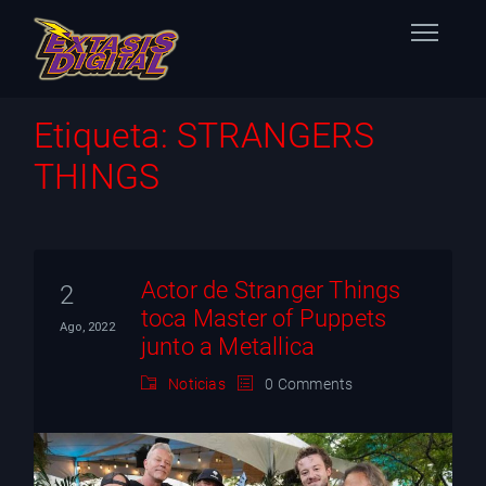
Home
Etiqueta:
STRANGERS
THINGS
Nuestras Estaciones
Datos Éxtasis
Contacto
Actor de Stranger Things
2
toca Master of Puppets
Ago, 2022
FB
junto a Metallica
Noticias
0 Comments
TW
IG