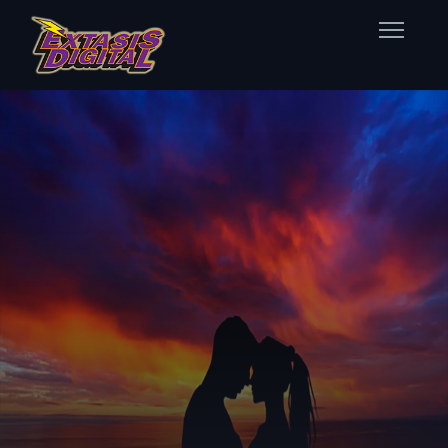
Home
Nuestras Estaciones
Datos Éxtasis
Contacto
FB
TW
IG