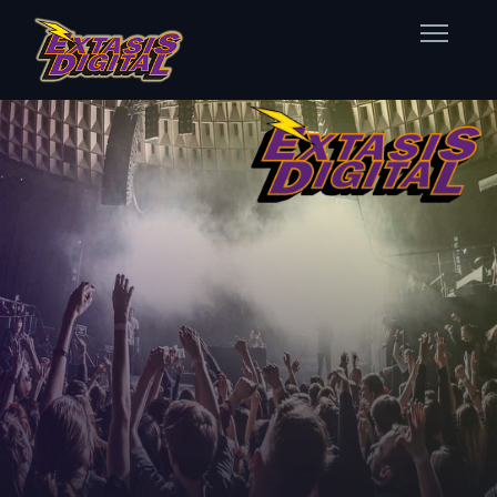
Home
Nuestras Estaciones
Datos Éxtasis
Contacto
FB
TW
IG