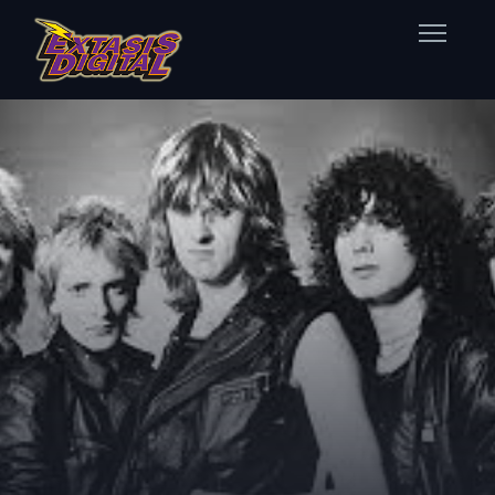
Home
Nuestras Estaciones
Datos Éxtasis
Contacto
FB
TW
IG