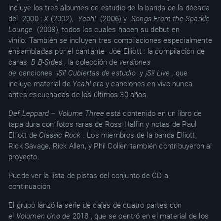
incluye los tres álbumes de estudio de la banda de la década
del 2000 :
X
(2002),
Yeah!
(2006) y
Songs From the Sparkle
Lounge
(2008), todos los cuales hacen su debut en
vinilo. También se incluyen tres compilaciones especialmente
ensambladas por el cantante Joe Elliott : la compilación de
caras
B B-Sides
, la colección de
versiones
de
canciones
¡Sí! Cubiertas de estudio
y
¡Sí! Live
, que
incluye material de
Yeah!
era y canciones en vivo nunca
antes escuchadas de los últimos 30 años.
Def Leppard – Volume Three
está contenido en un libro de
tapa dura con fotos raras de Ross Halfin y notas de Paul
Elliott de
Classic Rock
. Los miembros de la banda Elliott,
Rick Savage, Rick Allen, y Phil Collen también contribuyeron al
proyecto.
Puede ver la lista de pistas del conjunto de CD a
continuación.
El grupo lanzó la serie de cajas de cuatro partes con
el
Volumen Uno de
2018 , que se centró en el material de los