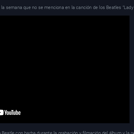
de la semana que no se menciona en la canción de los Beatles “Lad
 Beatle con barba durante la grabación y filmación del álbum y la pel