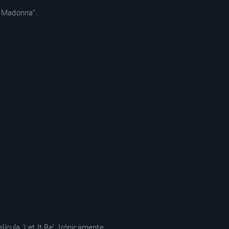
y Madonna”.
ícula ‘Let It Be’. Irónicamente,