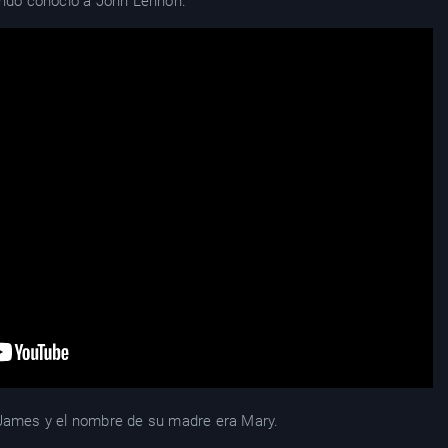
ando conoció a John Lennon.
 James y el nombre de su madre era Mary.