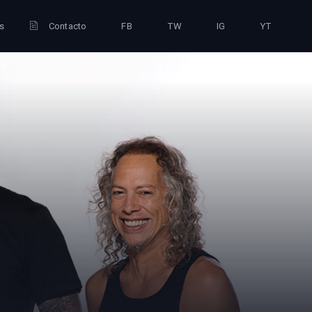
is
Contacto
FB
TW
IG
YT