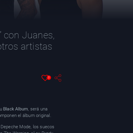
” con Juanes,
tros artistas
0
su
Black Album
, será una
omponen el álbum original.
de Depeche Mode, los suecos