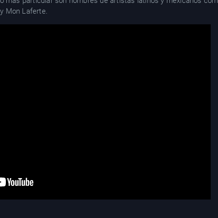
lo más particular son nombres de artistas latinos y mexicanos com
y Mon Laferte.