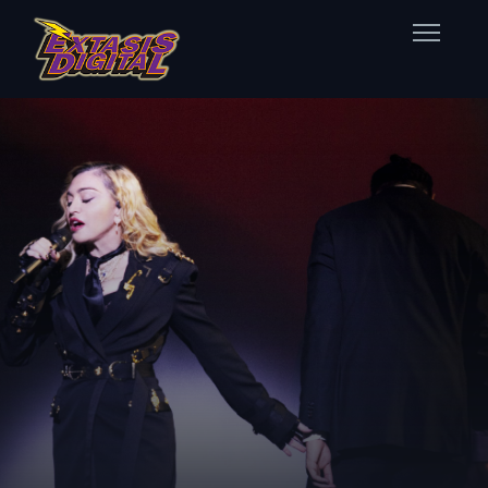
Home
Nuestras Estaciones
Datos Éxtasis
Contacto
FB
TW
IG