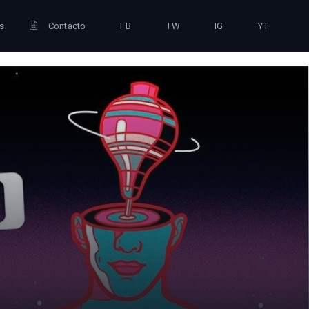
is
Contacto
FB
TW
IG
YT