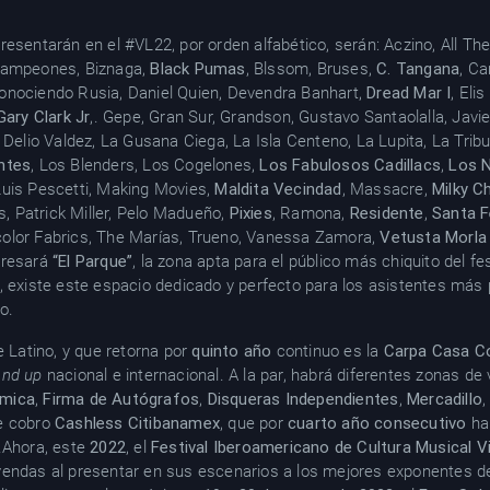
resentarán en el #VL22, por orden alfabético, serán: Aczino, All 
 Campeones, Biznaga,
Black Pumas
, Blssom, Bruses,
C. Tangana
, Ca
onociendo Rusia, Daniel Quien, Devendra Banhart,
Dread Mar I
, Eli
Gary Clark Jr
,. Gepe, Gran Sur, Grandson, Gustavo Santaolalla, Javi
 Delio Valdez, La Gusana Ciega, La Isla Centeno, La Lupita, La Tribu
ntes
, Los Blenders, Los Cogelones,
Los Fabulosos Cadillacs
,
Los N
Luis Pescetti, Making Movies,
Maldita Vecindad
, Massacre,
Milky C
ls, Patrick Miller, Pelo Madueño,
Pixies
, Ramona,
Residente
,
Santa F
olor Fabrics, The Marías, Trueno, Vanessa Zamora,
Vetusta Morla
gresará
“El Parque”
, la zona apta para el público más chiquito del fes
, existe este espacio dedicado y perfecto para los asistentes más 
o.
e Latino, y que retorna por
quinto año
continuo es la
Carpa Casa 
and up
nacional e internacional. A la par, habrá diferentes zonas d
mica
,
Firma de Autógrafos
,
Disqueras Independientes
,
Mercadillo
de cobro
Cashless Citibanamex
, que por
cuarto año consecutivo
har
.Ahora, este
2022
, el
Festival Iberoamericano de Cultura Musical V
yendas al presentar en sus escenarios a los mejores exponentes de