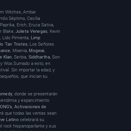
Them Witches, Ambar
milo Séptimo, Cecilia
s Paprika, Erich, Eruca Sativa,
er Blake,
Julieta Venegas
, Kevin
, Lido Pimienta,
Limp
o Tan Tristes
, Los Señores
hance
, Moenia,
Mogwai
,
e Klan
, Serbia,
Siddhartha
, Son
y Wos.Sumado a esto, en
tival. Sin importar la edad, y
pequeños, que inician su
Comedy
, donde se presentarán
e vendimia y esparcimiento
,
ONG’s
,
Activaciones de
á que todas las ventas sean
ive Latino
celebrará su
l rock hispanoparlante y sus