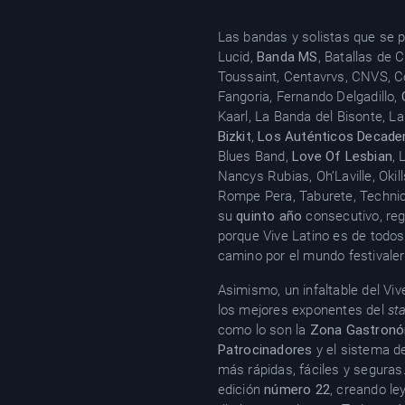
Las bandas y solistas que se p
Lucid,
Banda MS
, Batallas de
Toussaint, Centavrvs, CNVS, C
Fangoria, Fernando Delgadillo,
Kaarl, La Banda del Bisonte, La
Bizkit
,
Los Auténticos Decade
Blues Band,
Love Of Lesbian
, 
Nancys Rubias, Oh’Laville, Okil
Rompe Pera, Taburete, Technic
su
quinto año
consecutivo, re
porque Vive Latino es de todos
camino por el mundo festivaler
Asimismo, un infaltable del Viv
los mejores exponentes del
st
como lo son la
Zona Gastronó
Patrocinadores
y el sistema 
más rápidas, fáciles y seguras
edición
número 22
, creando le