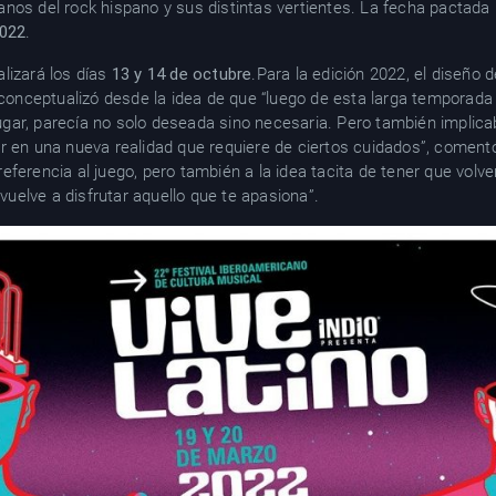
nos del rock hispano y sus distintas vertientes. La fecha pactada
2022
.
lizará los días
13 y 14 de octubre
.Para la edición 2022, el diseño d
o conceptualizó desde la idea de que “luego de esta larga temporada
 jugar, parecía no solo deseada sino necesaria. Pero también implic
r en una nueva realidad que requiere de ciertos cuidados”, coment
ferencia al juego, pero también a la idea tacita de tener que volve
 vuelve a disfrutar aquello que te apasiona”.