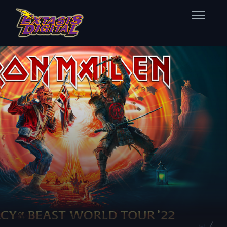
Home
Nuestras Estaciones
Datos Éxtasis
Contacto
FB
TW
IG