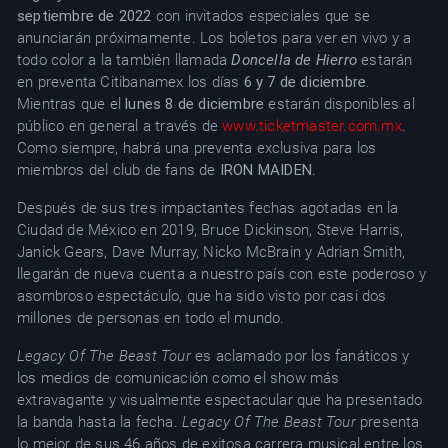
septiembre de 2022
con invitados especiales que se
anunciarán próximamente. Los boletos para ver en vivo y a
todo color a la también llamada
Doncella de Hierro
estarán
en preventa Citibanamex los días
6 y 7 de diciembre
.
Mientras que el
lunes 8 de diciembre
estarán disponibles al
público en general a través de
www.ticketmaster.com.mx
.
Como siempre, habrá una preventa exclusiva para los
miembros del club de fans de
IRON MAIDEN
.
Después de sus tres impactantes fechas agotadas en la
Ciudad de México en 2019, Bruce Dickinson, Steve Harris,
Janick Gears, Dave Murray, Nicko McBrain y Adrian Smith,
llegarán de nueva cuenta a nuestro país con este poderoso y
asombroso espectáculo, que ha sido visto por casi dos
millones de personas en todo el mundo.
Legacy Of The Beast Tour
es aclamado por los fanáticos y
los medios de comunicación como el show más
extravagante y visualmente espectacular que ha presentado
la banda hasta la fecha.
Legacy Of The Beast Tour
presenta
lo mejor de sus 46 años de exitosa carrera musical entre los