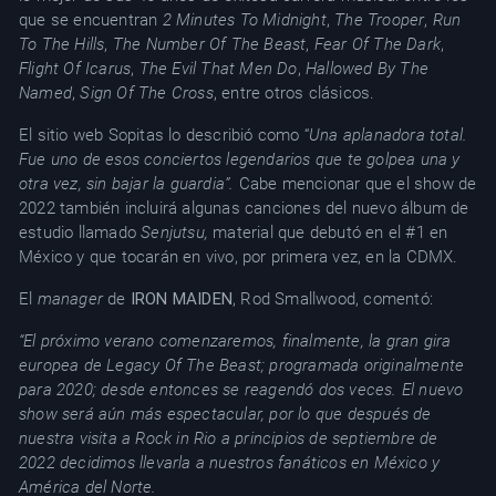
que se encuentran
2 Minutes To Midnight
,
The Trooper
,
Run
To The Hills
,
The Number Of The Beast
,
Fear Of The Dark
,
Flight Of Icarus
,
The Evil That Men Do
,
Hallowed By The
Named
,
Sign Of The Cross
, entre otros clásicos.
El sitio web Sopitas lo describió como “
Una aplanadora total.
Fue uno de esos conciertos legendarios que te golpea una y
otra vez, sin bajar la guardia”.
Cabe mencionar que el show de
2022 también incluirá algunas canciones del nuevo álbum de
estudio llamado
Senjutsu,
material que debutó en el #1 en
México y que tocarán en vivo, por primera vez, en la CDMX.
El
manager
de
IRON MAIDEN
, Rod Smallwood, comentó:
“El próximo verano comenzaremos, finalmente, la gran gira
europea de Legacy Of The Beast; programada originalmente
para 2020; desde entonces se reagendó dos veces. El nuevo
show será aún más espectacular, por lo que después de
nuestra visita a Rock in Rio a principios de septiembre de
2022 decidimos llevarla a nuestros fanáticos en México y
América del Norte.