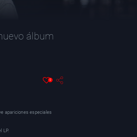
l nuevo álbum
0
ye apariciones especiales
l LP.