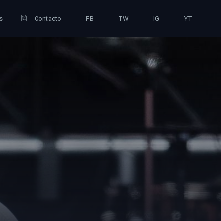
is
Contacto
FB
TW
IG
YT