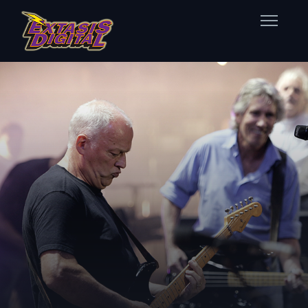
Home
Nuestras Estaciones
Datos Éxtasis
Contacto
FB
TW
IG