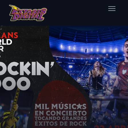
Home
Nuestras Estaciones
Datos Éxtasis
Contacto
FB
TW
IG