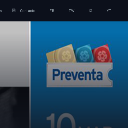
is
Contacto
FB
TW
IG
YT