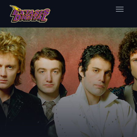
Home
Nuestras Estaciones
Datos Éxtasis
Contacto
FB
TW
IG