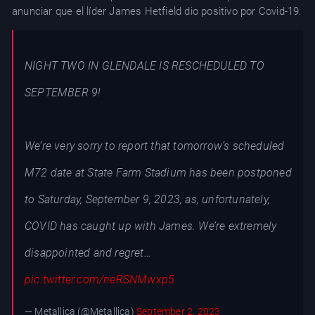
anunciar que el líder James Hetfield dio positivo por Covid-19.
NIGHT TWO IN GLENDALE IS RESCHEDULED TO
SEPTEMBER 9!
We’re very sorry to report that tomorrow’s scheduled
M72 date at State Farm Stadium has been postponed
to Saturday, September 9, 2023, as, unfortunately,
COVID has caught up with James. We’re extremely
disappointed and regret…
pic.twitter.com/neRSNMwxp5
— Metallica (@Metallica)
September 2, 2023