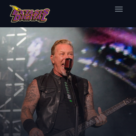
Home
Nuestras Estaciones
Datos Éxtasis
Contacto
FB
TW
IG