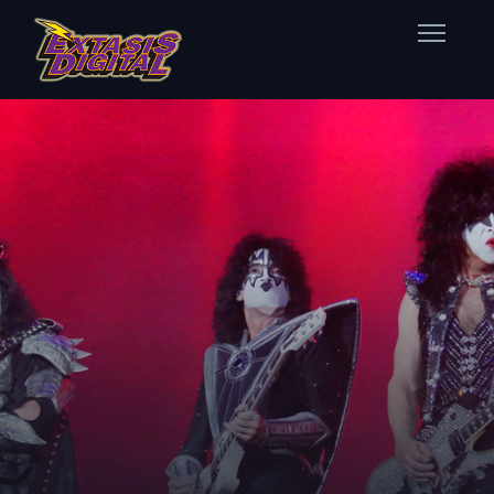
Home
Nuestras Estaciones
Datos Éxtasis
Contacto
FB
TW
IG