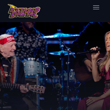
Home
Nuestras Estaciones
Datos Éxtasis
Contacto
FB
TW
IG