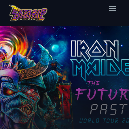
Home
Nuestras Estaciones
Datos Éxtasis
Contacto
FB
TW
IG