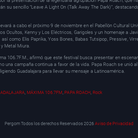
r la presentación de la legendaria agrupacion Papa Roach, que ha
arán su sencillo “Leave A Light On (Talk Away The Dark)”, destacan
 llevará a cabo el próximo 9 de noviembre en el Pabellón Cultural Uni
s Ocultos, Kenny y Los Eléctricos, Garigoles y un homenaje a Jav
 así como Elis Paprika, Yoss Bones, Babas Tutsipop, Pressive, Vir
 y Metal Miura.
ma 106.7F.M., afirmó que este festival busca presentar en escena
o una campaña continua a favor de la vida. Papa Roach se unió al
eligiendo Guadalajara para llevar su mensaje a Latinoamérica.
ADALAJARA
,
MÁXIMA 106.7FM
,
PAPA ROACH
,
Rock
Pergom Todos los derechos Reservados 2026
Aviso de Privacidad