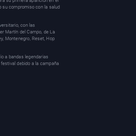
rá su primera aparición en el
do su compromiso con la salud
versitario, con las
ier Martín del Campo, de La
rey, Montenegro, Reset, Hop
rio a bandas legendarias
 festival debido a la campaña