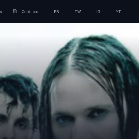
is
Contacto
FB
TW
IG
YT