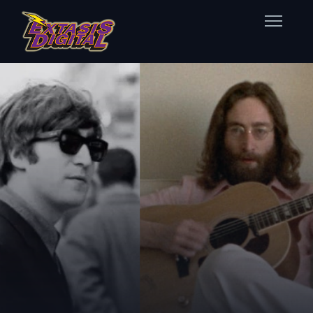
Home
Nuestras Estaciones
Datos Éxtasis
Contacto
FB
TW
IG