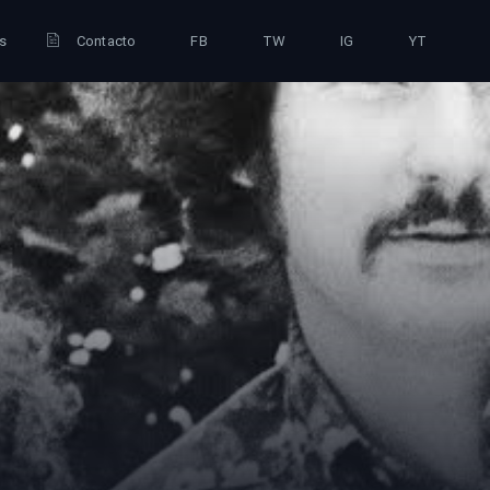
is
Contacto
FB
TW
IG
YT