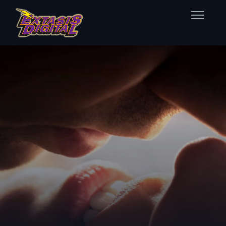
Home
Nuestras Estaciones
Datos Éxtasis
Contacto
FB
TW
IG