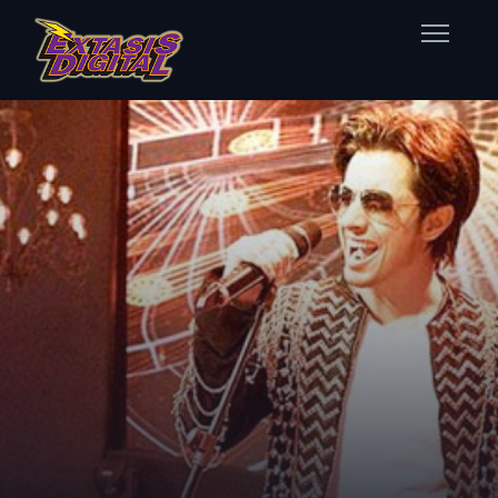
Home
Nuestras Estaciones
Datos Éxtasis
Contacto
FB
TW
IG