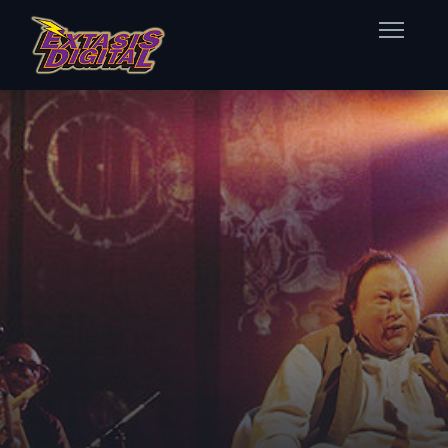
Home
Nuestras Estaciones
Datos Éxtasis
Contacto
FB
TW
IG