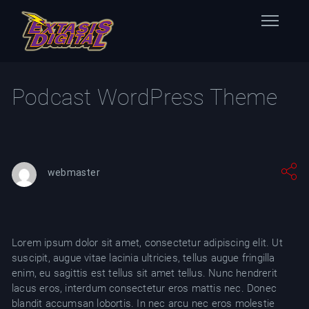
Home
Podcast WordPress Theme
Nuestras Estaciones
Datos Éxtasis
webmaster
Contacto
FB
Lorem ipsum dolor sit amet, consectetur adipiscing elit. Ut
TW
suscipit, augue vitae lacinia ultricies, tellus augue fringilla
enim, eu sagittis est tellus sit amet tellus. Nunc hendrerit
IG
lacus eros, interdum consectetur eros mattis nec. Donec
blandit accumsan lobortis. In nec arcu nec eros molestie