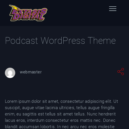
Home
Podcast WordPress Theme
Nuestras Estaciones
Datos Éxtasis
webmaster
Contacto
FB
Lorem ipsum dolor sit amet, consectetur adipiscing elit. Ut
TW
suscipit, augue vitae lacinia ultricies, tellus augue fringilla
enim, eu sagittis est tellus sit amet tellus. Nunc hendrerit
IG
lacus eros, interdum consectetur eros mattis nec. Donec
blandit accumsan lobortis. In nec arcu nec eros molestie