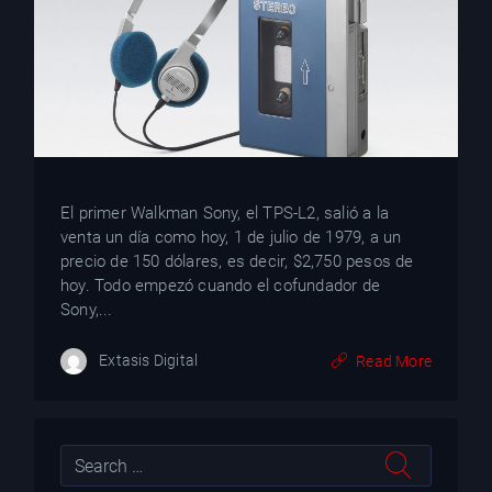
YT
El primer Walkman Sony, el TPS-L2, salió a la
venta un día como hoy, 1 de julio de 1979, a un
precio de 150 dólares, es decir, $2,750 pesos de
hoy. Todo empezó cuando el cofundador de
Sony,...
Extasis Digital
Read More