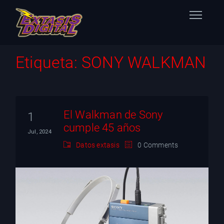
Home
Etiqueta:
SONY WALKMAN
Nuestras Estaciones
Datos Éxtasis
El Walkman de Sony
1
cumple 45 años
Contacto
Jul, 2024
Datos extasis
0 Comments
FB
TW
IG