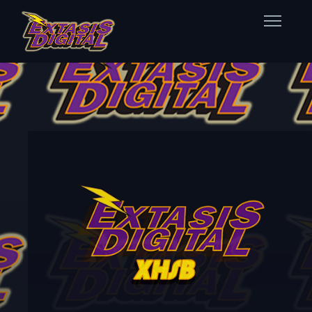
Home
Nuestras Estaciones
Datos Éxtasis
Contacto
FB
TW
IG