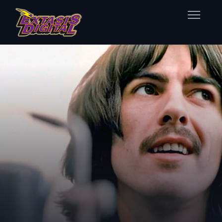
Home
Nuestras Estaciones
Datos Éxtasis
Contacto
FB
TW
IG