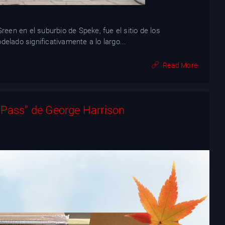
reen en el suburbio de Speke, fue el sitio de los
elado significativamente a lo largo...
Read More
t Pass” de George Harrison