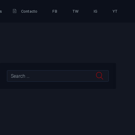
is
Contacto
FB
TW
IG
YT