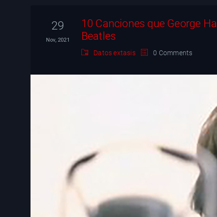
10 Canciones que George Harr
29
Beatles
Nov, 2021
Datos extasis
0 Comments