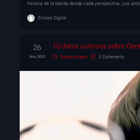
historia de la banda desde cada perspectiva. Los pró
Extasis Digital
10 datos curiosos sobre Geo
26
Datos extasis
0 Comments
Nov, 2023