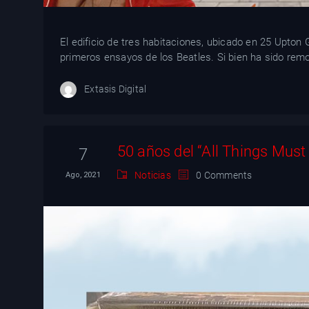
El edificio de tres habitaciones, ubicado en 25 Upton G
primeros ensayos de los Beatles. Si bien ha sido remod
Extasis Digital
50 años del “All Things Mus
7
Noticias
0 Comments
Ago, 2021